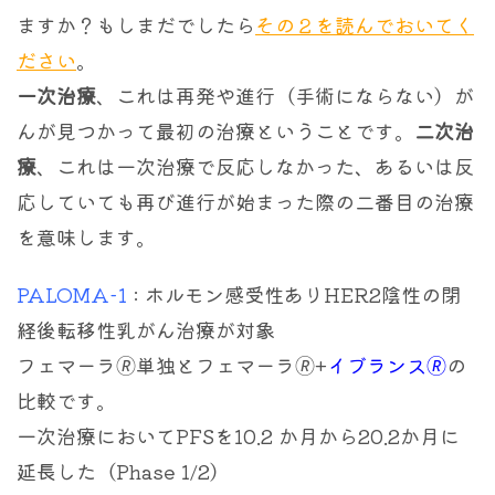
ますか？もしまだでしたら
その２を読んでおいてく
ださい
。
一次治療
、これは再発や進行（手術にならない）が
んが見つかって最初の治療ということです。
二次治
療
、これは一次治療で反応しなかった、あるいは反
応していても再び進行が始まった際の二番目の治療
を意味します。
PALOMA-1
: ホルモン感受性ありHER2陰性の閉
経後転移性乳がん治療が対象
フェマーラ🄬単独とフェマーラ🄬+
イブランス🄬
の
比較です。
一次治療においてPFSを10.2 か月から20.2か月に
延長した（Phase 1/2）