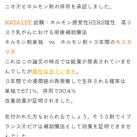
ニオ🄬とホルモン剤の併用を承認しました。
NATALEE
試験：ホルモン感受性HER2陰性 高リ
スク乳がんにおける術後補助療法
ホルモン剤単独 vs ホルモン剤＋３年間の
キスカ
リ🄬
これはこの論文の時点では結果が発表されていませ
んでしたが
現在は出ています
。
３年間での浸潤癌の再発無しで生存される確率は
単独で87.1％、併用で90.4％
改善効果が証明されました。
気付かれた方もおられるでしょう。そう３剤でイブ
ランス🄬だけは補助療法として効果を証明できませ
んでした。