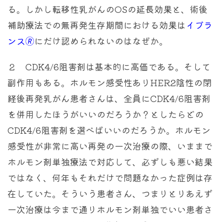
る。しかし転移性乳がんのOSの延長効果と、術後
補助療法での無再発生存期間における効果は
イブラ
ンス🄬
にだけ認められないのはなぜか。
２ CDK4/6阻害剤は基本的に高価である。そして
副作用もある。ホルモン感受性ありHER2陰性の閉
経後再発乳がん患者さんは、全員にCDK4/6阻害剤
を併用したほうがいいのだろうか？としたらどの
CDK4/6阻害剤を選べばいいのだろうか。ホルモン
感受性が非常に高い再発の一次治療の際、いままで
ホルモン剤単独療法で対応して、必ずしも悪い結果
ではなく、何年もそれだけで問題なかった症例は存
在していた。そういう患者さん、つまりとりあえず
一次治療は今まで通りホルモン剤単独でいい患者さ