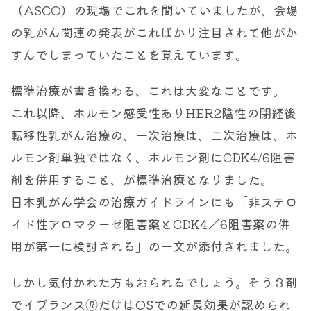
（ASCO）の現場でこれを聞いていましたが、会場
の乳がん関連の発表がこればかり注目されて他がか
すんでしまっていたことを覚えています。
標準治療が書き換わる、これは大変なことです。
これ以降、ホルモン感受性ありHER2陰性の閉経後
転移性乳がん治療の、一次治療は、二次治療は、ホ
ルモン剤単独ではなく、ホルモン剤にCDK4/6阻害
剤を併用すること、が標準治療となりました。
日本乳がん学会の治療ガイドラインにも「非ステロ
イド性アロマターゼ阻害薬とCDK4／6阻害薬の併
用が第一に検討される」の一文が添付されました。
しかし気付かれた方もおられるでしょう。そう３剤
でイブランス🄬だけはOSでの延長効果が認められ