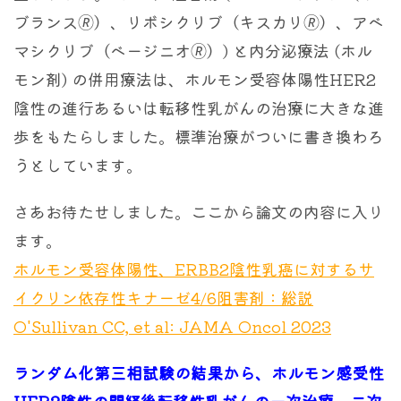
ブランス🄬）、リボシクリブ（キスカリ🄬）、アベ
マシクリブ（ベージニオ🄬）) と内分泌療法 (ホル
モン剤) の併用療法は、ホルモン受容体陽性HER2
陰性の進行あるいは転移性乳がんの治療に大きな進
歩をもたらしました。標準治療がついに書き換わろ
うとしています。
さあお待たせしました。ここから論文の内容に入り
ます。
ホルモン受容体陽性、ERBB2陰性乳癌に対するサ
イクリン依存性キナーゼ4/6阻害剤：総説
O'Sullivan CC, et al: JAMA Oncol 2023
ランダム化第三相試験の結果から、
ホルモン感受性
HER2陰性の閉経後転移性乳がんの
一次治療、二次