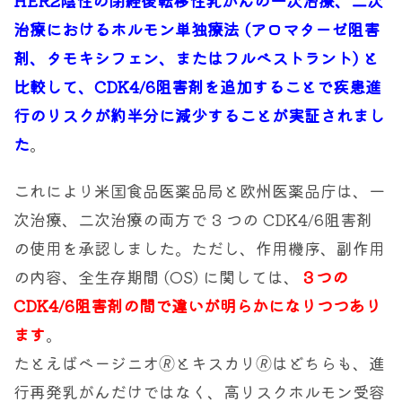
治療におけるホルモン単独療法 (アロマターゼ阻害
剤、タモキシフェン、またはフルベストラント) と
比較して、CDK4/6阻害剤を追加することで疾患進
行のリスクが約半分に減少することが実証されまし
た
。
これにより米国食品医薬品局と欧州医薬品庁は、一
次治療、二次治療の両方で 3 つの CDK4/6阻害剤
の使用を承認しました。ただし、作用機序、副作用
の内容、全生存期間 (OS) に関しては、
３つの
CDK4/6阻害剤の間で違いが明らかになりつつあり
ます
。
たとえばベージニオ🄬とキスカリ🄬はどちらも、進
行再発乳がんだけではなく、高リスクホルモン受容