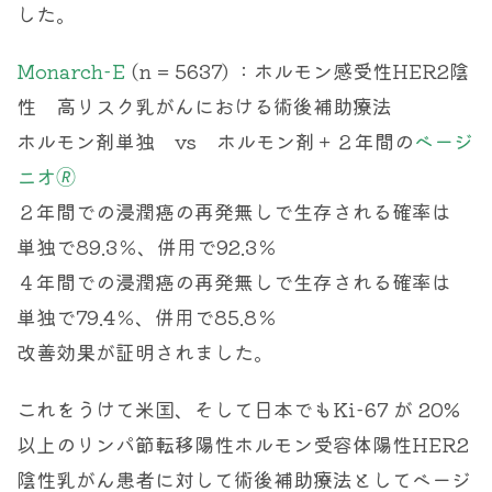
した。
Monarch-E
(n = 5637) ：ホルモン感受性HER2陰
性 高リスク乳がんにおける術後補助療法
ホルモン剤単独 vs ホルモン剤＋２年間の
ベージ
ニオ🄬
２年間での浸潤癌の再発無しで生存される確率は
単独で89.3％、併用で92.3％
４年間での浸潤癌の再発無しで生存される確率は
単独で79.4％、併用で85.8％
改善効果が証明されました。
これをうけて米国、そして日本でもKi-67 が 20%
以上のリンパ節転移陽性ホルモン受容体陽性HER2
陰性乳がん患者に対して術後補助療法としてベージ