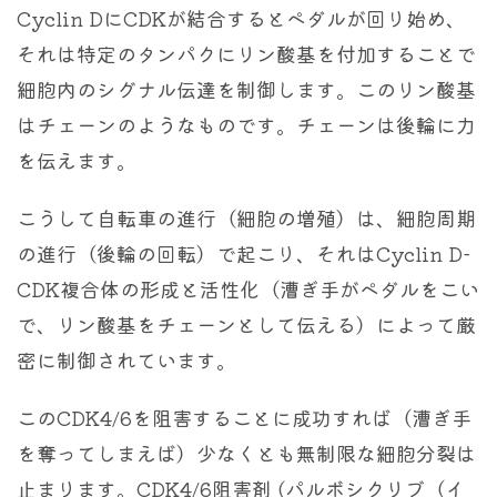
Cyclin DにCDKが結合するとペダルが回り始め、
それは特定のタンパクにリン酸基を付加することで
細胞内のシグナル伝達を制御します。このリン酸基
はチェーンのようなものです。チェーンは後輪に力
を伝えます。
こうして自転車の進行（細胞の増殖）は、細胞周期
の進行（後輪の回転）で起こり、それはCyclin D-
CDK複合体の形成と活性化（漕ぎ手がペダルをこい
で、リン酸基をチェーンとして伝える）によって厳
密に制御されています。
このCDK4/6を阻害することに成功すれば（漕ぎ手
を奪ってしまえば）少なくとも無制限な細胞分裂は
止まります。CDK4/6阻害剤 (パルボシクリブ（イ