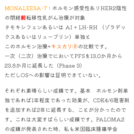
MONALEESA-7
：ホルモン感受性ありHER2陰性
の閉経
前
転移性乳がん治療が対象
タモキシフェンあるいは AI + LH-RH （ゾラデッ
クスあるいはリュープリン）単独と
このホルモン治療+
キスカリ🄬
の比較です。
一次（二次）治療でにおいてPFSを13.0か月から
23.8か月に延長した（Phase 3）
ただしOSへの影響は証明できていない。
それぞれ素晴らしい成績です。基本 ホルモン剤単
独であれば1年程度であった効果が、CDK4/6阻害剤
を追加すれば2年に延長する、ことが分かったので
す。これは大変すばらしい成績です。PALOMA2
の成績が発表された時、私も米国臨床腫瘍学会