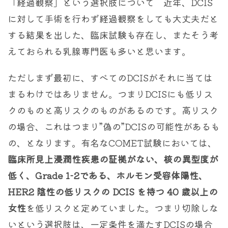
「経過観察」という選択肢について 近年、DCIS
に対して手術を行わず経過観察をしても大丈夫だと
する結果を出した、臨床試験も存在し、またそう考
えておられる乳腺専門医も多いと思います。
ただしまず最初に、すべてのDCISがそれに当ては
まるわけではありません。つまりDCISにも低リス
クのものと高リスクのものがあるのです。高リスク
の場合、これはつまり”偽の”DCISの可能性があるも
の、となります。有名なCOMET試験においては、
臨床所見上浸潤性疾患の証拠がない、核の異型度が
低く、Grade 1-2である、ホルモン受容体陽性、
HER2 陰性の低リスクの DCIS を持つ 40 歳以上の
女性
を低リスクと定めていました。つまり切除しな
いという選択肢は、一定条件を満たすDCISの場合