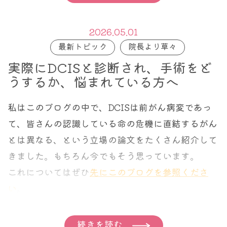
うでなかろうが、手術そのものは取れればいいので
あって、必ずしも全摘する必要はない、ということ
2026.05.01
になります。いまでは1.5㎝以下であればラジオ波
最新トピック
院長より草々
といって、がんに針を刺し、焼き切ることで手術そ
実際にDCISと診断され、手術をど
うするか、悩まれている方へ
のものを行わないことも標準治療の仲間入りしてい
ます。
私はこのブログの中で、DCISは前がん病変であっ
乳房全摘は本当に行われなくなりました。それでも
て、皆さんの認識している命の危機に直結するがん
治療成績は変わらない。もちろん温存すれば、ラジ
とは異なる、という立場の論文をたくさん紹介して
オ波で切らないようにすれば、治療成績が上がるわ
きました。もちろん今でもそう思っています。
けではありません。治療成績が変わらないだけ。た
これについてはぜひ
先にこのブログを参照くださ
だこれが非常に重要なのです。
い
。
つまり乳がんだからと言って、乳房を全摘する必要
そして実際にDCISと診断され、これから手術を受
続きを読む