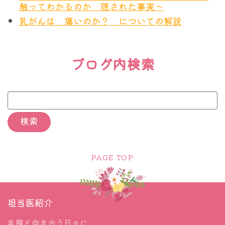
の場合、これはつまり”偽の”DCISの可能性があるも
触ってわかるのか 隠された事実～
す。
の、となります。有名なCOMET試験においては、
乳がんは 痛いのか？ についての解説
臨床所見上浸潤性疾患の証拠がない、核の異型度が
低く、Grade 1-2である、ホルモン受容体陽性、
「私は若いし、子供も小さい。絶対に死ぬわけにい
ブログ内検索
HER2 陰性の低リスクの DCIS を持つ 40 歳以上の
かない。温存は選びません。乳房は全摘します。」
女性
を低リスクと定めていました。つまり切除しな
そういわれる患者さんはたくさんおられます。それ
いという選択肢は、一定条件を満たすDCISの場合
は医師も同じ気持ちを持っており、特に若く、悪性
に限って検討されたもの、ということになります。
度の高い乳がんの患者さんに対しては、今までより
加えて、現時点では論文の発表の段階であって、一
積極的な手術、つまり全摘が主流でした。
般的な標準治療として確立されていません。だから
PAGE TOP
ただ乳房切除術は、高リスクの局所進行乳がんの若
経過観察は保険診療として認められないのです。
い女性の生存率を改善しなかったことが近年明らか
たとえば経過観察を選んだとしても、その経過観察
になりました。2010年から2022年にかけて、45歳
担当医紹介
をたとえばマンモグラフィだけですればいいの
以下の女性の60%が乳房切除術を受けましたが、全
か？ MRIを併用するのか？ 超音波検査で行うの
乳腺と向き合う日々に