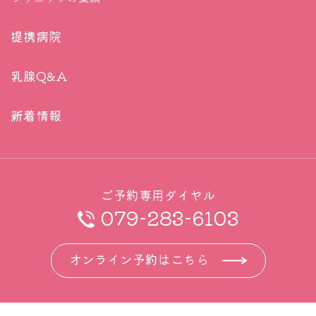
した
。
経過観察をしても大丈夫だということを明
提携病院
確に示した、とはいえ、それは確定はして
「手術でどれだけの範囲を切除するかは、患者の生
いません。そんな状況で、たとえ２年間で
存期間や乳房および周囲組織のがん再発の有無に影
乳腺Q&A
あっても、あるいはその後の一生であって
響を与えませんでした」とツェン氏は記者会見で述
も、だれが責任もって”積極的モニタリン
べた。「組織学的グレードと、全身療法後であって
新着情報
グ”を行っていくのか？（近くにファン先
も残存したがんの総量は、患者の生存期間と乳房お
生がいれば別ですけれども）
よび周囲組織のがん再発の有無に影響を与えまし
た。つまり、腫瘍の生物学的特性と薬物療法への反
この二つの答えはまだ出ていません。研究
ご予約専用ダイヤル
応は大きな違いをもたらしますが、温存するか、全
結果が出たとしても、それを実践するには
079-283-6103
摘するかを含めた乳房の手術範囲の選択は違いをも
解決しなければいけない課題があります。
たらすことはないのです。」
たとえこの１,２が解決できたとしても、わ
オンライン予約はこちら
が国においては、積極的モニタリングを選
ミネソタ州ロチェスターにあるメイヨー・クリニッ
択したときに、そのための保険診療報酬ま
クのティナ・ハイケン医師（記者会見の司会者）