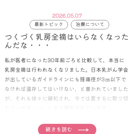
2026.05.07
最新トピック
治療について
つくづく乳房全摘はいらなくなった
んだな・・・
私が医者になった30年前ごろと比較して、本当に
乳房全摘は行われなくなりました。日本乳がん学会
が出しているガイドラインにも腫瘍径が3㎝以下で
なければ温存してはいけない、と書かれていました
が、それも徐々に緩和され、今では要するに取り切
れていればいい、にまで緩和されています。
ちなみに乳がんは2㎝以下が早期がん、つまり ス
続きを読む
テージ I とされますので、早期がんだろうがそ