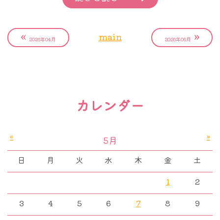
はない。そういうことになるからです。
けようとする患者さんにとって、これが悩まれる原
因になりえることも認識しています。しかしだから
と言って情報を発信するのを控えるのであれば、最
«
»
main
2026年04月
2026年06月
初からブログなど書かなければいい。情報の選択は
しますが、正しいと思ったことは責任もってこれか
らも発信していくつもりです。
カレンダー
DCISの問題以外でも、様々な患者さんから、セカ
ンドオピニオンとして問い合わせをいただくことが
«
»
あるのですが、その中でもやはり、相談される方に
5月
時間的にも余裕がなく、説明も難しい問題が、題名
日
月
火
水
木
金
土
図の解説
でも触れた、「実際にDCISと診断されたのです
1
2
が、本当に手術を受けないといけないのでしょう
か？」の問題です。今回のブログでは、患者さんと
3
4
5
6
7
8
9
がんは細胞１個であっても発生すればがん
の間で実際に行われたやり取りを紹介しながら、こ