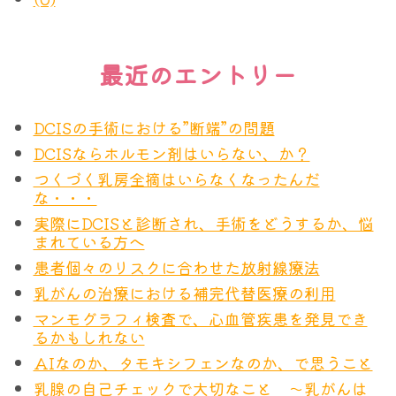
ＩＳを除いて早期がんとされることはあり
見たい
ません。）
３ 切除せずに経過観察する、あるいは低侵襲治療
最近のエントリー
の可能性を探りたい
３ｃｍまでは温存切除で対応可能である、
とされますが、実は腫瘍を取り切れていれ
DCISの手術における”断端”の問題
これに対して私が述べたのは
ば何ｃｍあっても温存できます。皆さんに
DCISならホルモン剤はいらない、か？
とって、術後に乳頭が残っていて、乳房の
つくづく乳房全摘はいらなくなったんだ
「経過観察」という選択肢について 近年、DCIS
な・・・
形がまだ保たれていれば温存したことにな
に対して手術を行わず経過観察をしても大丈夫だと
実際にDCISと診断され、手術をどうするか、悩
ると思います。今では同時再建も可能なの
まれている方へ
する結果を出した、臨床試験も存在し、またそう考
で、その意味からは乳頭そのものががんに
患者個々のリスクに合わせた放射線療法
えておられる乳腺専門医も多いと思います。
侵されていない限りは ほぼほぼ全例で温
乳がんの治療における補完代替医療の利用
存できるともいえます。
ただしまず最初に、すべてのDCISがそれに当ては
マンモグラフィ検査で、心血管疾患を発見でき
るかもしれない
まるわけではありません。つまりDCISにも低リス
そしてそのどの方法を採用したとしても、
AIなのか、タモキシフェンなのか、で思うこと
クのものと高リスクのものがあるのです。高リスク
治療成績に差がないこともわかっていま
乳腺の自己チェックで大切なこと ～乳がんは