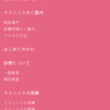
生存率に有意差は認められませんでした（ハザード
か？ そしてそれは１年おき？ 半年おき？ 決ま
比0.74、95%信頼区間0.40～1.38）。手術時に40
クリニックのご案内
っていません。だからもしMRIで経過観察してもら
歳未満の女性も、乳房切除術による生存率の向上は
おう、と患者さんが決めたとしてもそれは保険適応
施設案内
見られませんでした。むしろ、腫瘍の生物学的特性
診療時間のご案内
にすらなりません。医師がMRIでの経過観察を選ん
と全身療法への反応、つまり術前に施行された抗が
アクセス方法
だとしても基本それは同様です。
ん剤やホルモン剤が効いたか効かなかったか、それ
はじめてのかた
が生存率を左右する唯一の重要な要因でした。
先のブログでも述べたとおりです。
診察について
カリフォルニア州アーバインにあるシティ・オブ・
１ DCISと診断はされました。しかし
ホープ・オレンジカウンティのジェニファー・ツェ
一般検査
５％は含まれていると思われる”偽
精密検査
ン医師は、米国乳腺外科医協会のシアトルでの会議
の”DCIS、実は浸潤がんだった時の責任は
の中で、今回の研究結果は、高リスクの早期乳がん
クリニックの実績
だれがとるのか？
を患う若い女性における乳房切除の必要性に関する
クリニックの成績
従来の考え方に疑問を投げかけるものだと
報告しま
２ シェリー・ファン先生が真のDCISは
クリニックの業績