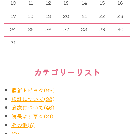
です。ただそれを発見する方法はありませ
10
11
12
13
14
15
16
れを悩まれている患者さんの意思決定の助けになれ
ん。それが２個 ４個 ８個と増えていっ
17
18
19
20
21
22
23
ばと考えています。
ても同じです。最低限５ｍｍないと現状の
24
25
26
27
28
29
30
検査で見つけることは困難であるとされま
す。
31
５ｍｍを超え、1.5ｃｍまではラジオ波とい
まず患者さんの訴えについて、疑問について紹介し
って腫瘍に針を刺し、電磁波で焼き切るこ
ます。
カテゴリーリスト
とで手術をせずに治すことができます。こ
れはすでに標準治療です。（大きさ以外に
患者さんは以下のような考えをお持ちでした。
最新トピック(89)
も条件はあります）
１ DCISであれば急いで手術しなくてもよいので
検診について(38)
はないか（前述のとおり、たしかに私はCOMET試
治療について(46)
２ｃｍまでは早期がんである、とされま
験の結果としてそのことをブログで紹介していま
院長より草々(21)
す。（これも大きさ以外に上限があります
す）
その他(6)
が、原則として２ｃｍを超えていればＤＣ
２ ホルモン療法（例：タモキシフェン）で様子を
(0)