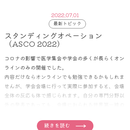
2022.07.01
最新トピック
スタンディングオベーション
（ASCO 2022）
コロナの影響で医学集会や学会の多くが長らくオン
ラインのみの開催でした。
内容だけならオンラインでも勉強できるかもしれま
せんが、学会会場に行って実際に参加すると、会場
全体の反応も体で感じられます。自分の専門分野以
外の発表であっても、会場におられる世界第一線の
先生方の反応をみていれば、それがどれくらいの意
義のある発表なのか、自然とわかるものです。
続きを読む