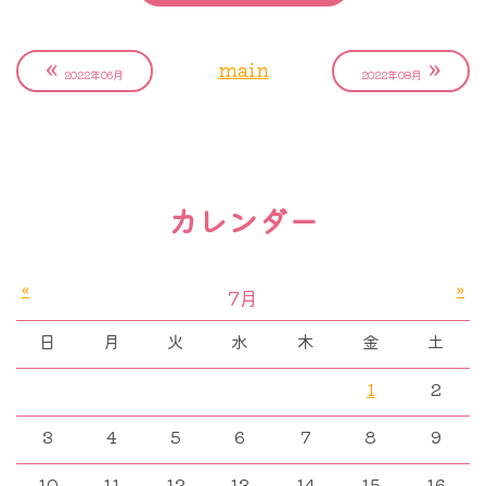
今年は米国シカゴ、マクコーミック巨大会場で、か
つまた医師が今まで通りに参加できる形で世界最大
«
»
main
と言って過言ではないでしょう、がん治療の学会、
2022年06月
2022年08月
米国臨床腫瘍学会（ASCO) 2022が開催されまし
た。
乳がん領域では
DESTINY-BREAST 04
という名前
カレンダー
の臨床研究の成果が発表され、大変な話題になりま
した。これはHER2 Lowと呼ばれるがん細胞を持
«
»
7月
つ、再発乳がんに対する新しい知見です。再発乳癌
の治療において新しい治療法が見つかりました。会
日
月
火
水
木
金
土
場でスタンディングオベーション（みんなが席を立
1
2
って拍手をする）を受けた、素晴らしい研究につい
3
4
5
6
7
8
9
て少し触れてみたいと思います。
10
11
12
13
14
15
16