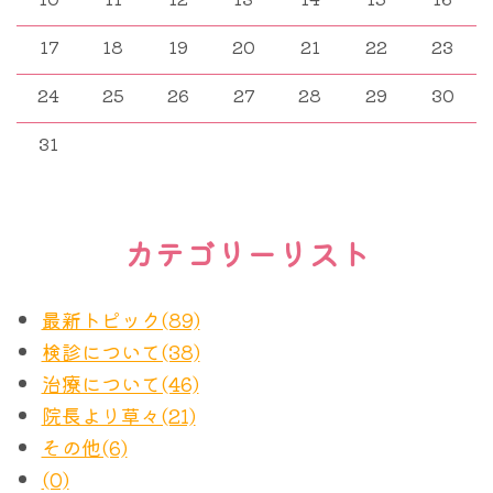
17
18
19
20
21
22
23
24
25
26
27
28
29
30
この研究は”HER2”蛋白と呼ばれるがん細胞の表面
に現れる特殊な蛋白に対する治療法についてのもの
31
です。がん細胞はもともとは自身の細胞であり、遺
伝子的には皆さんの正常な体細胞と同じものです。
カテゴリーリスト
ただある特定の遺伝子にエラーが生じることによっ
て、無限に増殖したり、他の臓器に転移できるよう
になったりする変化を起こします。
最新トピック(89)
検診について(38)
そしてそのエラーによっては、細胞表面に特殊な蛋
治療について(46)
白が過剰に表れて、それが刺激を受けることによっ
院長より草々(21)
てなおさら勢いをつけて増殖する、ということが起
その他(6)
こることがあります。HER2蛋白は代表的なその一
(0)