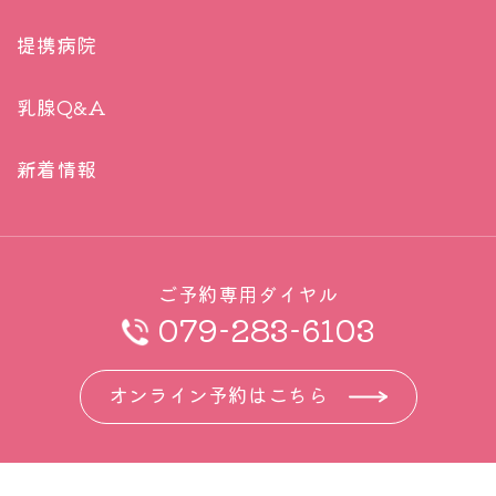
る治らない以上に意味があります。
提携病院
なぜか。薬でがんが治せるようになれば、基本的に
早期がん、末期がんという概念がなくなるのです。
乳腺Q&A
早期がんとは、手術によって取り切れてしまえる可
能性があるがんです。目に見える腫瘍を全て切除し
新着情報
ても、目に見えない転移が残っている可能性が高い
もの、それが進行がんです。明らかに手術でとり切
れないものそれが末期がんです。したがって手術し
ないのであれば、早期、末期はありません。効く、
ご予約専用ダイヤル
079-283-6103
効かないがあるだけです。その意味からは検診を受
けておらず、ほぼ末期発見されたとしても、そこか
オンライン予約はこちら
ら問題なく治せるのであれば検診すら要らなくなり
ます。それだけ概念から変わってしまうのです。
ただいまはすべてのHER2陽性乳がんが薬で消える