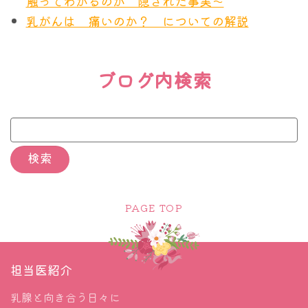
触ってわかるのか 隠された事実～
置き換えてしまいました。副作用が少なく、そして
乳がんは 痛いのか？ についての解説
劇的に効くのですから、治療の”第一選択”、標準
（当たり前に行われるべき）治療となったのです。
ブログ内検索
ただその理屈からわかられると思いますが、ハーセ
プチンは劇的な効果をもたらしますが、それはあく
までHER2蛋白を表面に出し、それを利用している
がん細胞だけです。HER2蛋白を利用しないがん細
胞もいるのです。その場合はほぼ何の効果もありま
PAGE TOP
せん。念のためHER2を持たないがんにもハーセプ
チンを試してみた研究も多くなされましたが、予想
通りの失敗に終わりました。
担当医紹介
乳腺と向き合う日々に
HER2を持っている、持っていない、という観点か